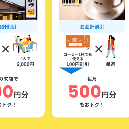
の来店で
毎月
00
500
円分
円分
おトク！
もおトク！